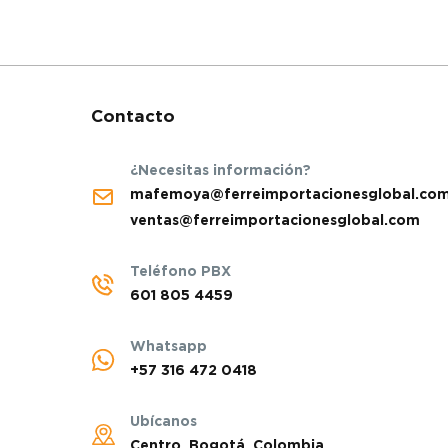
Contacto
¿Necesitas información?
mafemoya@ferreimportacionesglobal.co
ventas@ferreimportacionesglobal.com
Teléfono PBX
601 805 4459
Whatsapp
+57 316 472 0418
Ubícanos
Centro, Bogotá, Colombia