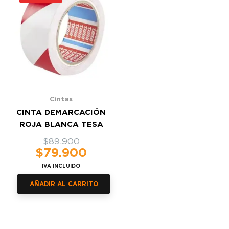
Cintas
CINTA DEMARCACIÓN
ROJA BLANCA TESA
El
El
$
89.900
$
79.900
precio
precio
original
actual
IVA INCLUIDO
era:
es:
AÑADIR AL CARRITO
$89.900.
$79.900.