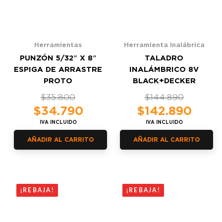
Herramientas
Herramienta Inalábrica
PUNZÓN 5/32″ X 8″
TALADRO
ESPIGA DE ARRASTRE
INALÁMBRICO 8V
PROTO
BLACK+DECKER
El
El
$
35.800
El
El
$
144.890
precio
precio
precio
precio
$
34.790
$
142.890
original
actual
original
actual
IVA INCLUIDO
IVA INCLUIDO
era:
es:
era:
es:
$35.800.
$34.790.
$144.890.
$142.890.
AÑADIR AL CARRITO
AÑADIR AL CARRITO
¡REBAJA!
¡REBAJA!