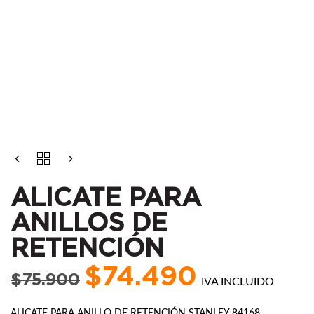
El
El
ALICATE
precio
precio
PARA
ANILLOS
original
actual
ALICATE PARA
DE
era:
es:
RETENCIÓN
ANILLOS DE
$75.900.
$74.490.
CANTIDAD
RETENCIÓN
$
74.490
$
75.900
IVA INCLUIDO
ALICATE PARA ANILLO DE RETENCIÓN STANLEY 84168