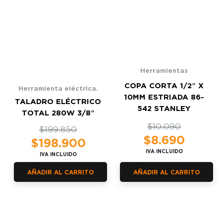
Herramientas
COPA CORTA 1/2″ X
Herramienta eléctrica.
10MM ESTRIADA 86-
TALADRO ELÉCTRICO
542 STANLEY
TOTAL 280W 3/8″
El
El
$
10.090
El
El
$
199.850
precio
precio
$
8.690
precio
precio
$
198.900
original
actual
original
actual
IVA INCLUIDO
IVA INCLUIDO
era:
es:
era:
es:
$10.090.
$8.690.
$199.850.
$198.900.
AÑADIR AL CARRITO
AÑADIR AL CARRITO