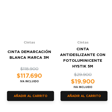
Cintas
Cintas
CINTA
CINTA DEMARCACIÓN
ANTIDESLIZANTE CON
BLANCA MARCA 3M
FOTOLUMINICENTE
HYSTIK 5M
El
El
$
118.900
precio
precio
$
117.690
El
El
$
29.900
original
actual
precio
precio
$
19.900
IVA INCLUIDO
era:
es:
original
actual
IVA INCLUIDO
$118.900.
$117.690.
era:
es:
$29.900.
$19.900.
AÑADIR AL CARRITO
AÑADIR AL CARRITO