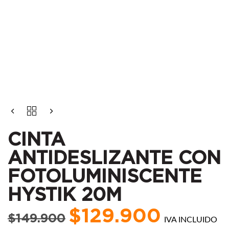
El
El
CINTA
precio
precio
ANTIDESLIZANTE
CON
original
actual
CINTA
FOTOLUMINISCENTE
era:
es:
HYSTIK
ANTIDESLIZANTE CON
$149.900.
$129.900.
20M
CANTIDAD
FOTOLUMINISCENTE
HYSTIK 20M
$
129.900
$
149.900
IVA INCLUIDO