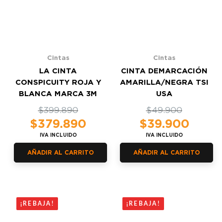
Cintas
Cintas
LA CINTA
CINTA DEMARCACIÓN
CONSPICUITY ROJA Y
AMARILLA/NEGRA TSI
BLANCA MARCA 3M
USA
El
El
$
399.890
El
El
$
49.900
precio
precio
precio
precio
$
379.890
$
39.900
original
actual
original
actual
IVA INCLUIDO
IVA INCLUIDO
era:
es:
era:
es:
$399.890.
$379.890.
$49.900.
$39.900.
AÑADIR AL CARRITO
AÑADIR AL CARRITO
¡REBAJA!
¡REBAJA!