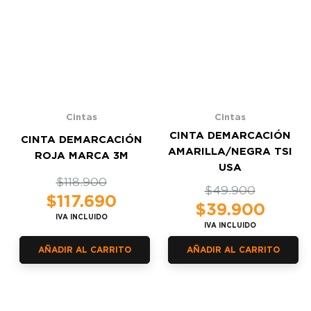
Cintas
Cintas
CINTA DEMARCACIÓN
CINTA DEMARCACIÓN
AMARILLA/NEGRA TSI
ROJA MARCA 3M
USA
El
El
$
118.900
El
El
$
49.900
precio
precio
$
117.690
precio
precio
$
39.900
original
actual
IVA INCLUIDO
original
actual
IVA INCLUIDO
era:
es:
era:
es:
$118.900.
$117.690.
$49.900.
$39.900.
AÑADIR AL CARRITO
AÑADIR AL CARRITO