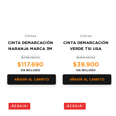
Cintas
Cintas
CINTA DEMARCACIÓN
CINTA DEMARCACIÓN
NARANJA MARCA 3M
VERDE TSI USA
El
El
$
118.900
El
El
$
49.900
precio
precio
precio
precio
$
117.690
$
39.900
original
actual
original
actual
IVA INCLUIDO
IVA INCLUIDO
era:
es:
era:
es:
$118.900.
$117.690.
$49.900.
$39.900.
AÑADIR AL CARRITO
AÑADIR AL CARRITO
¡REBAJA!
¡REBAJA!