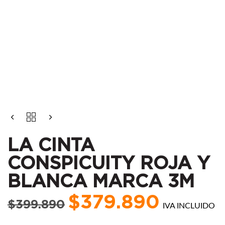
El
El
LA
precio
precio
CINTA
CONSPICUITY
original
actual
LA CINTA
ROJA
era:
es:
Y
CONSPICUITY ROJA Y
$399.890.
$379.890.
BLANCA
MARCA
BLANCA MARCA 3M
3M
CANTIDAD
$
379.890
$
399.890
IVA INCLUIDO